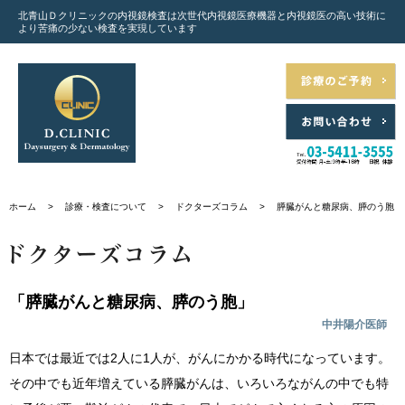
北青山Ｄクリニックの内視鏡検査は次世代内視鏡医療機器と
内視鏡医の高い技術に
より苦痛の少ない検査を実現しています
ホーム
>
診療・検査について
>
ドクターズコラム
>
膵臓がんと糖尿病、膵のう胞
「膵臓がんと糖尿病、膵のう胞」
中井陽介医師
日本では最近では2人に1人が、がんにかかる時代になっています。
その中でも近年増えている膵臓がんは、いろいろながんの中でも特