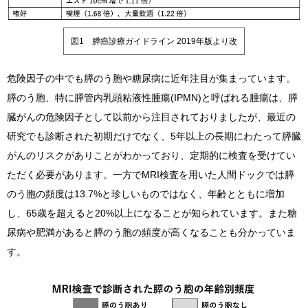
図1 膵癌診療ガイドライン 2019年版より改
危険因子の中でも膵のう胞や糖尿病に近年注目が集まっています。
膵のう胞、特に膵管内乳頭粘液性腫瘍(IPMN)と呼ばれる腫瘍は、膵
臓がんの危険因子として以前から注目されておりましたが、最近の
研究でも診断された初期だけでなく、5年以上の長期にわたって膵臓
がんのリスクがありことがわかっており、定期的に検査を受けてい
ただく必要があります。一方でMRI検査を用いた人間ドックでは膵
のう胞の頻度は13.7%と珍しいものではなく、年齢とともに増加
し、65歳を超えると20%以上になることが知られています。また糖
尿病や肥満があると膵のう胞の頻度が高くなることも分かっていま
す。