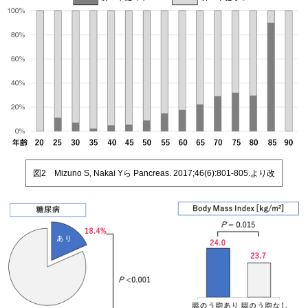
図2 Mizuno S, Nakai Yら Pancreas. 2017;46(6):801-805.より改