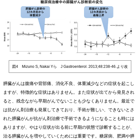
図4 Mizuno S, Nakai Yら J Gastroenterol. 2013;48:238-46.より改
膵臓がんは腹痛や背部痛、消化不良、体重減少などの症状を起こし
ますが、特徴的な症状はありません。また症状が出てから発見され
ると、残念ながら早期がんでないことも少なくありません。最近で
は抗がん剤治療も発展してきており、手術が難しい、できないとさ
れた膵臓がんが抗がん剤治療で手術できるようになることも時には
ありますが、やはり症状が出る前に早期の状態で診断することが、
治る膵臓がんを増やしていくためには重要です。糖尿病、肥満や膵