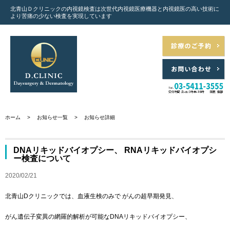
北青山Ｄクリニックの内視鏡検査は次世代内視鏡医療機器と
内視鏡医の高い技術に
より苦痛の少ない検査を実現しています
ホーム
>
お知らせ一覧
>
お知らせ詳細
DNAリキッドバイオプシー、 RNAリキッドバイオプシ
ー検査について
2020/02/21
北青山Dクリニックでは、血液生検のみで がんの超早期発見、
がん遺伝子変異の網羅的解析が可能なDNAリキッドバイオプシー、